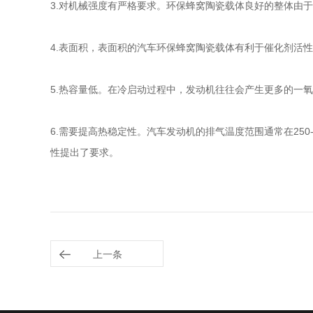
3.对机械强度有严格要求。环保蜂窝陶瓷载体良好的整体由
4.表面积，表面积的汽车环保蜂窝陶瓷载体有利于催化剂活
5.热容量低。在冷启动过程中，发动机往往会产生更多的一
6.需要提高热稳定性。汽车发动机的排气温度范围通常在25
性提出了要求。
上一条