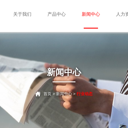
关于我们
产品中心
新闻中心
人力
新闻中心
首页
>
新闻中心
>
行业动态